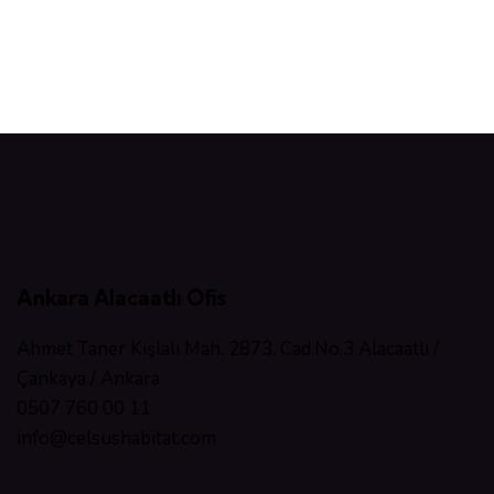
Ankara Alacaatlı Ofis
Ahmet Taner Kışlalı Mah. 2873. Cad.No.3 Alacaatlı /
Çankaya / Ankara
0507 760 00 11
info@celsushabitat.com