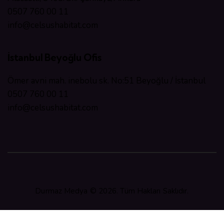
0507 760 00 11
info@celsushabitat.com
İstanbul Beyoğlu Ofis
Ömer avni mah. inebolu sk. No:51 Beyoğlu / İstanbul
0507 760 00 11
info@celsushabitat.com
Durmaz Medya
© 2026. Tüm Hakları Saklıdır.